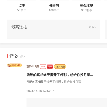
点赞
催更符
黄金玫瑰
50书币
100书币
300书币
最高送礼
更多>
评论
(5条)
媚MEI微
lv.9
弟子
3级评论员
残酷的真相终于揭开了精彩，想给你投月票...
残酷的真相终于揭开了精彩，想给你投月票
2024-11-16 14:44:57