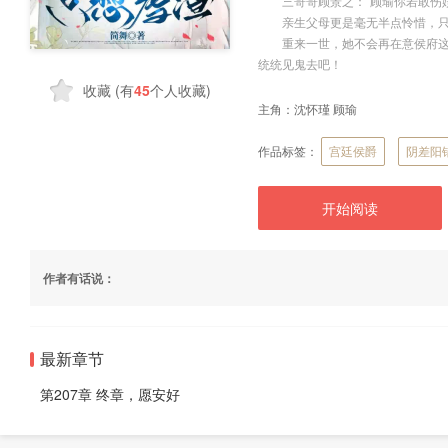
三哥哥顾景之：“顾瑜你若敢伤姲
亲生父母更是毫无半点怜惜，只
重来一世，她不会再在意侯府这些
统统见鬼去吧！
收藏
(有
45
个人收藏)
主角：
沈怀瑾 顾瑜
作品标签：
宫廷侯爵
阴差阳
开始阅读
作者有话说：
最新章节
第207章 终章，愿安好