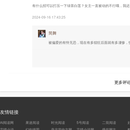
有什么招可以打压一下绿茶白莲？女主一直被动的不行哦，我还
2024-09-16 17:43:25
简舞
被偏爱的有恃无恐，现在有多猖狂后面就有多凄惨，
更多评论
友情链接
AI阅读网
果迷阅读
时光阅读
5号阅读
二筒阅读
言情小说
幻剑书盟
燕北堂中文网
言情小说网
爆侃网文