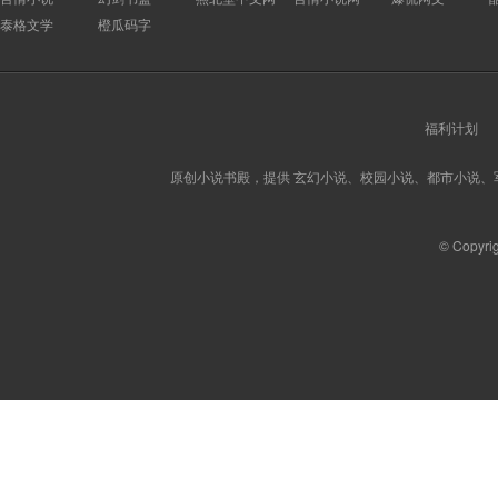
泰格文学
橙瓜码字
福利计划
原创小说书殿，提供 玄幻小说、校园小说、都市小说
© Copyri