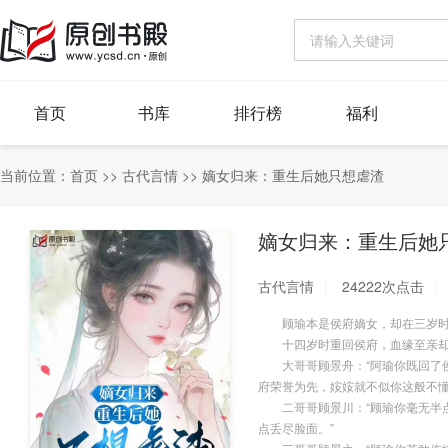
首页
书库
排行榜
福利
当前位置：
首页
>>
古代言情
>>
嫡女归来：重生后她只想虐渣
嫡女归来：重生后她
古代言情
24222次点击
顾瑜本是侯府嫡女，却在三岁时‘
十四岁时重回侯府，血缘至亲却
大哥哥顾景舟：“阿瑜你既回了侯
府荣誉为先，姲姲就不似你这般不懂
二哥哥顾景川：“顾瑜你毫无半点
点丢尽脸面。”