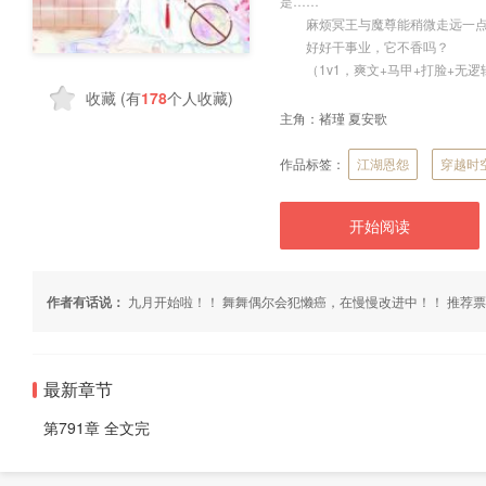
是……
麻烦冥王与魔尊能稍微走远一点
好好干事业，它不香吗？
（1v1，爽文+马甲+打脸+无逻
收藏
(有
178
个人收藏)
主角：
褚瑾 夏安歌
作品标签：
江湖恩怨
穿越时
开始阅读
作者有话说：
九月开始啦！！ 舞舞偶尔会犯懒癌，在慢慢改进中！！ 推荐
最新章节
第791章 全文完