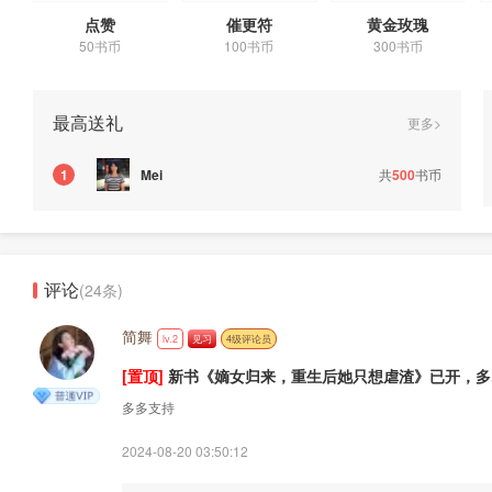
点赞
催更符
黄金玫瑰
50书币
100书币
300书币
最高送礼
更多>
共
500
书币
1
Mei
评论
(24条)
简舞
lv.2
见习
4级评论员
[置顶]
新书《嫡女归来，重生后她只想虐渣》已开，多..
多多支持
2024-08-20 03:50:12