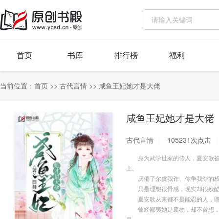
首页
书库
排行榜
福利
当前位置：
首页
>>
古代言情
>>
咸鱼王妃她才是大佬
咸鱼王妃她才是大佬
古代言情
105231次点击
身为武学世家的传人，夏安歌被亲
上。
厌倦了尔虞我诈、你争我夺的权势
只是理想很骨感，现实却很残酷
夏安歌从来都不是能忍的人，既
曾经鄙夷她是废物，却不曾想，废