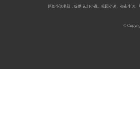
原创小说书殿，提供 玄幻小说、校园小说、都市小说
© Copyri