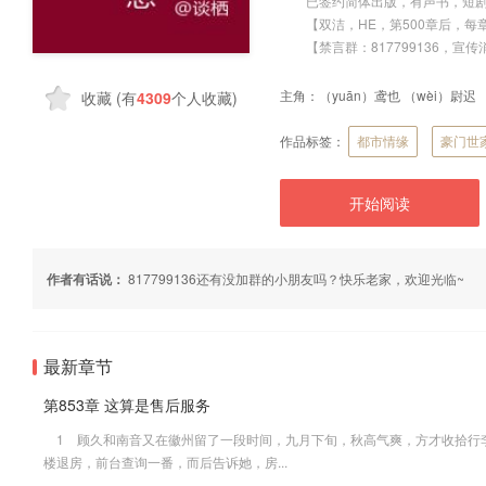
已签约简体出版，有声书，短
【双洁，HE，第500章后，每章1
【禁言群：817799136，宣传
主角：
（yuān）鸢也 （wèi）尉迟
收藏
(有
4309
个人收藏)
作品标签：
都市情缘
豪门世
开始阅读
作者有话说：
817799136还有没加群的小朋友吗？快乐老家，欢迎光临~
最新章节
第853章 这算是售后服务
1 顾久和南音又在徽州留了一段时间，九月下旬，秋高气爽，方才收拾行
楼退房，前台查询一番，而后告诉她，房...