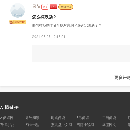
晨荷
lv.9
护法
2级评论员
怎么样鼓励？
要怎样鼓励作者可以写完啊？多久没更新了？
2021-05-25 19:15:01
更多评论
友情链接
AI阅读网
果迷阅读
时光阅读
5号阅读
二筒阅读
言情小说
幻剑书盟
燕北堂中文网
言情小说网
爆侃网文