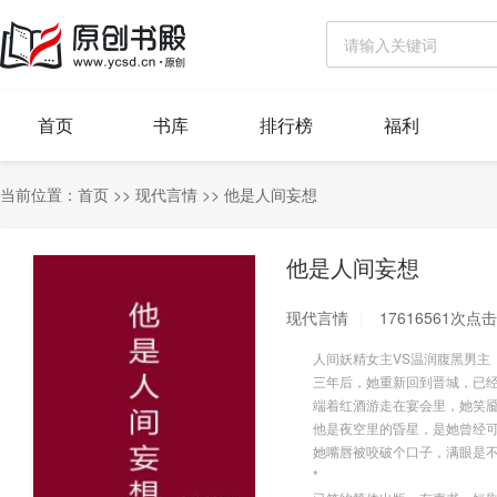
首页
书库
排行榜
福利
当前位置：
首页
>>
现代言情
>>
他是人间妄想
他是人间妄想
现代言情
17616561次点击
人间妖精女主VS温润腹黑男主
三年后，她重新回到晋城，已经有
端着红酒游走在宴会里，她笑靥
他是夜空里的昏星，是她曾经可望
她嘴唇被咬破个口子，满眼是不服
*