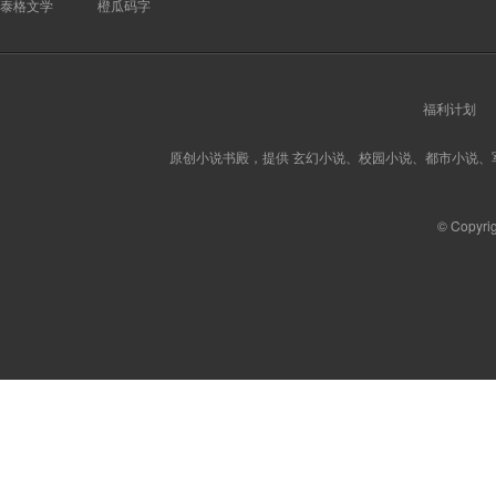
泰格文学
橙瓜码字
福利计划
原创小说书殿，提供 玄幻小说、校园小说、都市小说
© Copyri