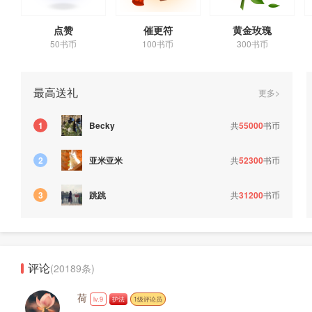
点赞
催更符
黄金玫瑰
50书币
100书币
300书币
最高送礼
更多>
共
55000
书币
1
Becky
亚米亚米
共
52300
书币
2
跳跳
共
31200
书币
3
评论
(20189条)
荷
lv.9
护法
1级评论员