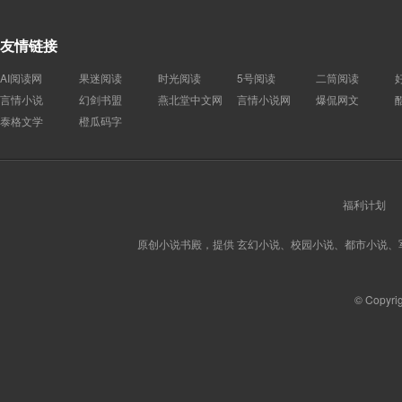
友情链接
AI阅读网
果迷阅读
时光阅读
5号阅读
二筒阅读
言情小说
幻剑书盟
燕北堂中文网
言情小说网
爆侃网文
泰格文学
橙瓜码字
福利计划
原创小说书殿，提供 玄幻小说、校园小说、都市小说
© Copyri