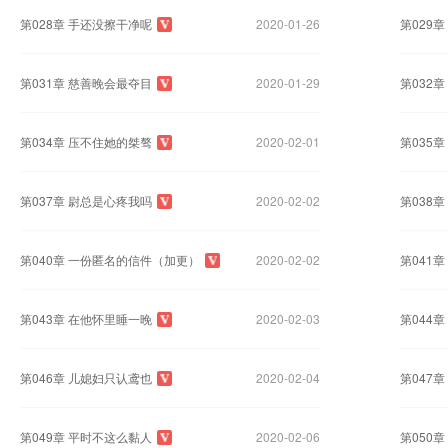
第028章 手还没擦干净呢
2020-01-26
第029
第031章 慈善晚会最夺目
2020-01-29
第032
第034章 压不住她的桀骜
2020-02-01
第035
第037章 尉总是心疼我吗
2020-02-02
第038
第040章 一份匿名的信件（加更）
2020-02-02
第041
第043章 在他怀里睡一晚
2020-02-03
第044
第046章 儿媳妇只认鸢也
2020-02-04
第047
第049章 平时不这么黏人
2020-02-06
第050