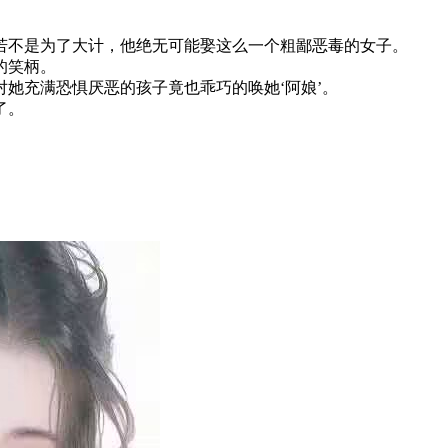
不是为了大计，他绝无可能娶这么一个粗鄙恶毒的女子。
的笑柄。
充满恐惧厌恶的孩子竟也乖巧的唤她‘阿娘’。
了。