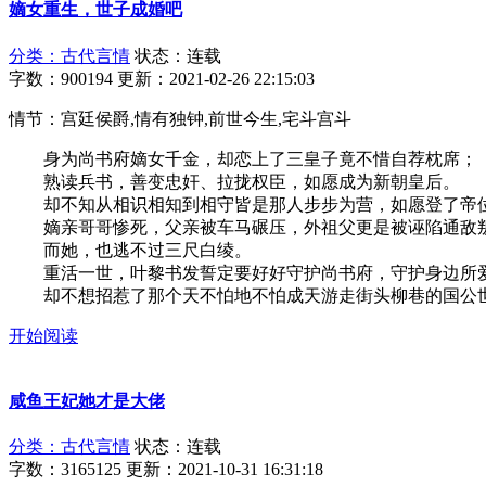
嫡女重生，世子成婚吧
分类：古代言情
状态：连载
字数：900194
更新：2021-02-26 22:15:03
情节：宫廷侯爵,情有独钟,前世今生,宅斗宫斗
身为尚书府嫡女千金，却恋上了三皇子竟不惜自荐枕席；
熟读兵书，善变忠奸、拉拢权臣，如愿成为新朝皇后。
却不知从相识相知到相守皆是那人步步为营，如愿登了帝位
嫡亲哥哥惨死，父亲被车马碾压，外祖父更是被诬陷通敌
而她，也逃不过三尺白绫。
重活一世，叶黎书发誓定要好好守护尚书府，守护身边所爱
却不想招惹了那个天不怕地不怕成天游走街头柳巷的国公
开始阅读
咸鱼王妃她才是大佬
分类：古代言情
状态：连载
字数：3165125
更新：2021-10-31 16:31:18