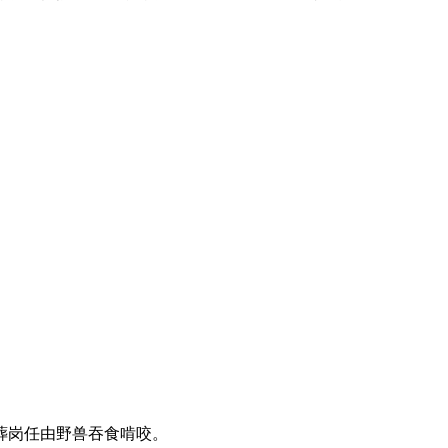
葬岗任由野兽吞食啃咬。