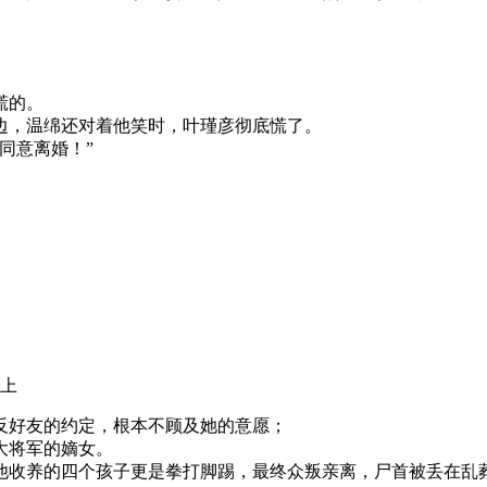
。
慌的。
，温绵还对着他笑时，叶瑾彦彻底慌了。
同意离婚！”
之上
好友的约定，根本不顾及她的意愿；
大将军的嫡女。
收养的四个孩子更是拳打脚踢，最终众叛亲离，尸首被丢在乱