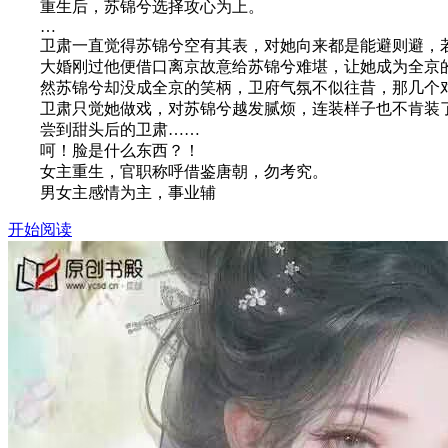
重生后，苏锦兮选择攻心为上。
…
卫肃一直觉得苏锦兮空有其表，对她向来都是能避则避，若
大婚刚过他便借口离京故意给苏锦兮难堪，让她成为全京
然苏锦兮却没成全京的笑柄，卫府气氛不似往昔，那几个对她
卫肃只觉她做戏，对苏锦兮越发腻烦，连装样子也不肯装
尝到甜头后的卫肃……
呵！脸是什么东西？！
女主重生，官职称呼借鉴唐朝，勿考究。
男女主感情为主，事业辅
开始阅读