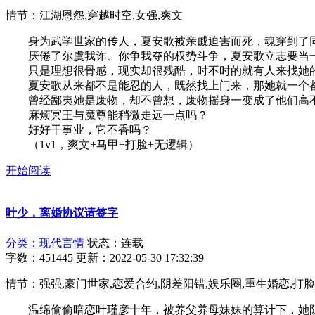
情节：江湖恩怨,穿越时空,女强,爽文
身为武学世家的传人，夏安歌被亲戚迫害而死，魂穿到了同
厌倦了尔虞我诈、你争我夺的权势斗争，夏安歌立志要当一
只是理想很骨感，现实却很残酷，时不时的就有人来找她
夏安歌从来都不是能忍的人，既然找上门来，那她就一个
曾经鄙夷她是废物，却不曾想，废物摇身一变成了他们高不
麻烦冥王与魔尊能稍微走远一点吗？
好好干事业，它不香吗？
（1v1，爽文+马甲+打脸+无逻辑）
开始阅读
叶少，离婚协议请签字
分类：现代言情
状态：连载
字数：451445
更新：2022-05-30 17:32:39
情节：强强,豪门世家,恋爱合约,阴差阳错,娱乐圈,重生婚恋,打脸
温绵偷偷暗恋叶瑾彦十年，被养父养母妹妹的算计下，她阴