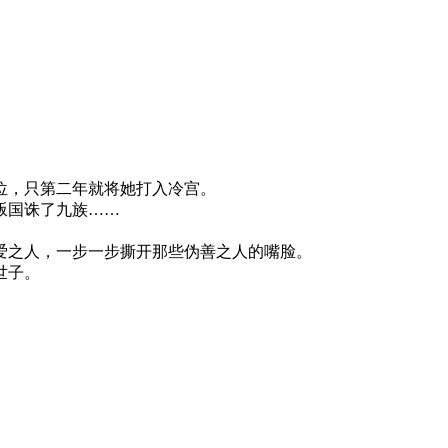
，只第二年就将她打入冷宫。
叛国诛了九族……
之人，一步一步撕开那些伪善之人的嘴脸。
世子。