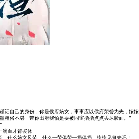
记自己的身份，你是侯府嫡女，事事应以侯府荣誉为先，姲姲
粗俗不堪，带你出府我怕是要被同窗指指点点丢尽脸面。”
”
一滴血才肯罢休
，什么嫡女风范，什么一荣俱荣一损俱损，统统见鬼去吧！