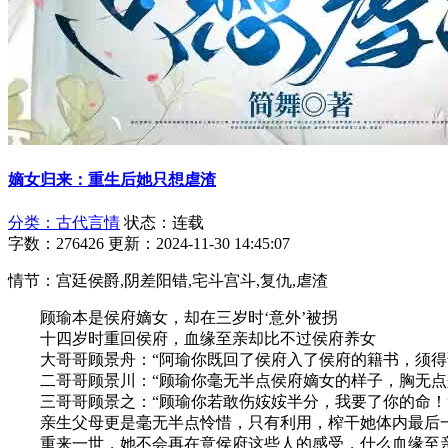
嫡女归来：重生后她只想虐渣
分类：古代言情
状态：连载
字数：276426
更新：2024-11-30 14:45:07
情节：宫廷侯爵,阴差阳错,宅斗宫斗,复仇,虐渣
顾瑜本是侯府嫡女，却在三岁时‘意外’被拐
十四岁时重回侯府，血缘至亲却比不过侯府养女
大哥哥顾景舟：“阿瑜你既回了侯府入了侯府的籍书，须得谨
二哥哥顾景川：“顾瑜你毫无半点侯府嫡女的样子，胸无点墨
三哥哥顾景之：“顾瑜你若敢伤姲姲半分，我要了你的命！
亲生父母更是毫无半点怜惜，只有利用，榨干她体内最后
重来一世，她不会再在意侯府这些人的感受，什么血缘至亲