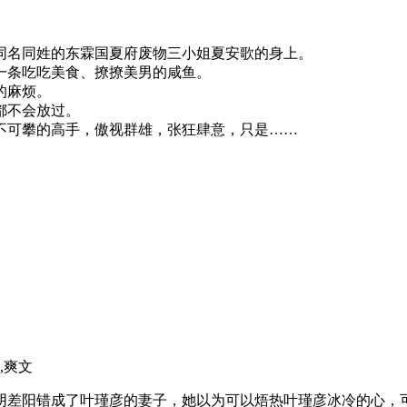
名同姓的东霖国夏府废物三小姐夏安歌的身上。
条吃吃美食、撩撩美男的咸鱼。
的麻烦。
都不会放过。
可攀的高手，傲视群雄，张狂肆意，只是……
,爽文
差阳错成了叶瑾彦的妻子，她以为可以焐热叶瑾彦冰冷的心，可