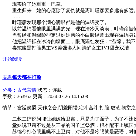
现实给了她重重一巴掌。
重生归来，她的心愿除了复仇就是离叶瑾彦要多远有多远
……
叶瑾彦发现那个满心满眼都是他的温绵变了。
以前温绵看他眼里满满的光，现在清冷又淡漠，叶瑾彦挺
当曾经和温绵险些定过娃娃亲的小白脸经常出现在温绵身边
他把温绵抵在冰冷的墙面上，眼底猩红发狂：“温绵，我不
毒蛇腹黑打脸男主VS美强惨人间清醒女主1V1甜宠双洁
开始阅读
夫君每天都在打脸
分类：古代言情
状态：连载
字数：363952
更新：2024-07-26 14:15:08
情节：宫廷侯爵,天作之合,阴差阳错,宅斗宫斗,打脸,虐渣,朝堂
二叔二婶说阿耶让她嫁给卫肃，只是为了面子，为了不违反
堂妹说卫肃不过是从三品的国子监祭酒，根本配不上镇国
苏锦兮打心眼里瞧不上卫肃，对他不是冷眼就是恶语，对他