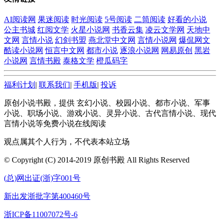
AI阅读网
果迷阅读
时光阅读
5号阅读
二筒阅读
好看的小说
公主书城
红阅文学
火星小说网
书香云集
凌云文学网
天地中
文网
言情小说
幻剑书盟
燕北堂中文网
言情小说网
爆侃网文
酷读小说网
恒言中文网
都市小说
逐浪小说网
网易原创
黑岩
小说网
言情书殿
泰格文学
橙瓜码字
福利计划
|
联系我们
|
手机版
|
投诉
原创小说书殿，提供 玄幻小说、校园小说、都市小说、军事
小说、职场小说、游戏小说、灵异小说、古代言情小说、现代
言情小说等免费小说在线阅读
观点属其个人行为，不代表本站立场
© Copyright (C) 2014-2019 原创书殿 All Rights Reserved
(总)网出证(浙)字001号
新出发浙批字第400460号
浙ICP备11007072号-6