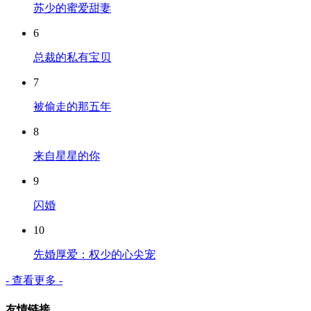
苏少的蜜爱甜妻
6
总裁的私有宝贝
7
被偷走的那五年
8
来自星星的你
9
闪婚
10
先婚厚爱：权少的心尖宠
- 查看更多 -
友情链接