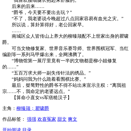
“我喜欢腰细腿长抱起来舒服的。”
后来的后来……
“爵爷，今天要不要出去玩？”
“不了，我老婆说今晚超过八点回家容易有血光之灾。”
所以说，算卦算得好，老公回家早。
……
南城区众人皆传山上养大的柳臻颃配不上世家出身的瞿啸
爵。
可当文物修复家、世界音乐赛导师、世界围棋冠军、当红
编剧等一系列马甲爆出来，全网沸腾了。
“博物馆第一展厅里竟有一半的文物都是柳小姐修复
的……”
“五百万求大师一副失传针法的绣品。”
“妈妈问我为什么跪着看围棋比赛。”
最后，桀骜野性的爵爷不得不站出来宣示主权：“离我祖
宗……不，我命定的老婆远点。”
【算命小直女vs军痞糙汉子】
主角：
柳臻颃；瞿啸爵
作品标签：
强强
欢喜冤家
甜文
爽文
开始阅读
目录