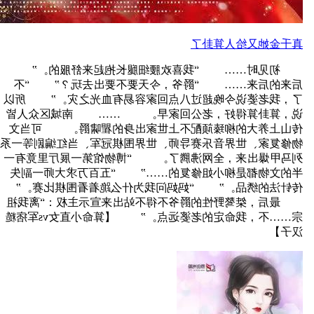
真千金她又给人算卦了
初见时…… “我喜欢腰细腿长抱起来舒服的。”
后来的后来…… “爵爷，今天要不要出去玩？” “不
了，我老婆说今晚超过八点回家容易有血光之灾。” 所以
说，算卦算得好，老公回家早。 …… 南城区众人皆
传山上养大的柳臻颃配不上世家出身的瞿啸爵。 可当文
物修复家、世界音乐赛导师、世界围棋冠军、当红编剧等一系
列马甲爆出来，全网沸腾了。 “博物馆第一展厅里竟有一
半的文物都是柳小姐修复的……” “五百万求大师一副失
传针法的绣品。” “妈妈问我为什么跪着看围棋比赛。”
最后，桀骜野性的爵爷不得不站出来宣示主权：“离我祖
宗……不，我命定的老婆远点。” 【算命小直女vs军痞糙
汉子】