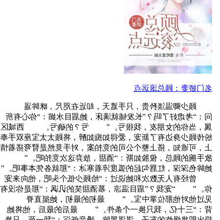
名门娇妻：顾总滚远点
顾少卿温淡矜贵，只手遮天，却近在咫尺，眯眸逼
问：“考虑好了吗？”长发铺就满床，她眉目水媚：“你心有所
属，当你的女朋友，我很亏。” 亏？的确亏。 西城区
纷传顾少身边有了新宠，爱得如痴如醉，将顾太太宝座双手奉
上，可谁知，搭上整个公司的竞拍案，对手竟然是臂弯搭着情
敌手腕的顾总，俊脸如斯：“酒甜，放弃这次竞拍吧。”
她眸色深深，红唇勾起的弧度淬着寒冰：“那就各凭本事吧。”
曾经有人无数次和她说过：“给顾少低个头吧，他向来宠
你。” “宠我？”眉目温凉，慕酒甜笑的讥讽：“那是你没有
见过他对他那位掌中宝。” 最初的最初，她挺直脊
背：“三十亿，我只换一个条件。” 最后的最后，他将她
扔出即将爆炸的车子，湛湛黑眸，嗓音低沉：“我一死，只换