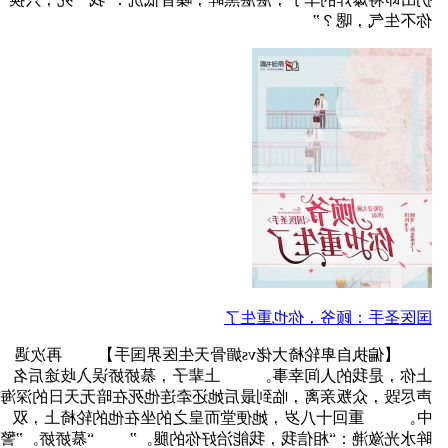
你不生气，嗯？”
国医圣手：顾爷，你也重生了
【偏执自卑轮椅大佬vs媚骨天生医界国手】 再次遇
上你，是我的人间幸事。 上辈子，慕娇娇误入歧途后名
声尽毀，众叛亲离，临到最后她还牵连他死在暗无天日的深海
中。 重回十八岁，她便堂而皇之的坐在他的轮椅上，双
眸水光潋滟：“相信我，我能治好你的腿。” “慕娇娇。”警