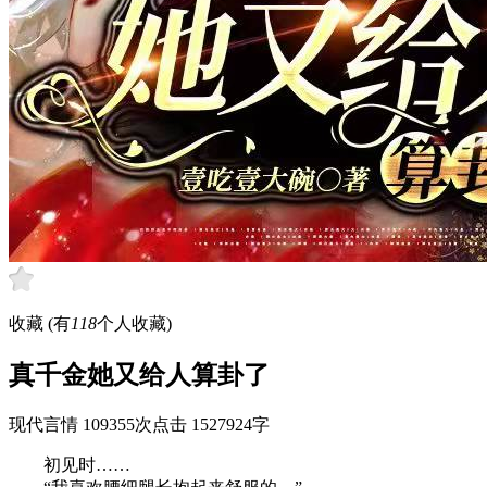
收藏
(有
118
个人收藏)
真千金她又给人算卦了
现代言情
109355次点击
1527924字
初见时……