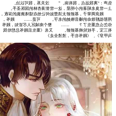
告声：“离我远点，我有病。” 没关系，我可以治。
上一世臭名昭著的小明星，这一世誉满杏林的国医圣手。
顾戾两辈子，慕娇娇太清楚如何让他在缱绻旖旎的深夜，
用那低醇致命的嗓音唤她的名字。 可是…… 顾爷，
你怎么也重生了？ …… 整个南城区人尽皆知，顾爷
有三宝，手杖轮椅慕娇娇。 又名《重生后顾爷总想给我
马甲穿》、《顾爷在手，渣渣全走》