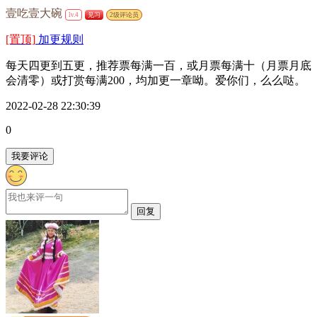
壹吃壹大碗
lv.4
见习
2级评论员
[置顶]
加更规则
每天四更到五更，推荐票每满一百，或月票每满十（月票月底
会清零）或打赏每满200，均加更一章呦。爱你们，么么哒。
2022-02-28 22:30:39
0
我要评论
回复