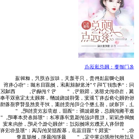
名门娇妻：顾总滚远点
顾少卿温淡矜贵，只手遮天，却近在咫尺，眯眸逼
问：“考虑好了吗？”长发铺就满床，她眉目水媚：“你心有所
属，当你的女朋友，我很亏。” 亏？的确亏。 西城区
纷传顾少身边有了新宠，爱得如痴如醉，将顾太太宝座双手奉
上，可谁知，搭上整个公司的竞拍案，对手竟然是臂弯搭着情
敌手腕的顾总，俊脸如斯：“酒甜，放弃这次竞拍吧。”
她眸色深深，红唇勾起的弧度淬着寒冰：“那就各凭本事吧。”
曾经有人无数次和她说过：“给顾少低个头吧，他向来宠
你。” “宠我？”眉目温凉，慕酒甜笑的讥讽：“那是你没有
见过他对他那位掌中宝。” 最初的最初，她挺直脊