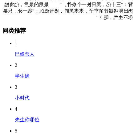
背：“三十亿，我只换一个条件。” 最后的最后，他将她
扔出即将爆炸的车子，湛湛黑眸，嗓音低沉：“我一死，只换
你不生气，嗯？”
同类推荐
1
巴黎恋人
2
半生缘
3
小时代
4
先生你哪位
5