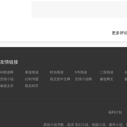
更多评论
友情链接
AI阅读网
果迷阅读
时光阅读
5号阅读
二筒阅读
言情小说
幻剑书盟
燕北堂中文网
言情小说网
爆侃网文
泰格文学
橙瓜码字
福利计划
原创小说书殿，提供 玄幻小说、校园小说、都市小说