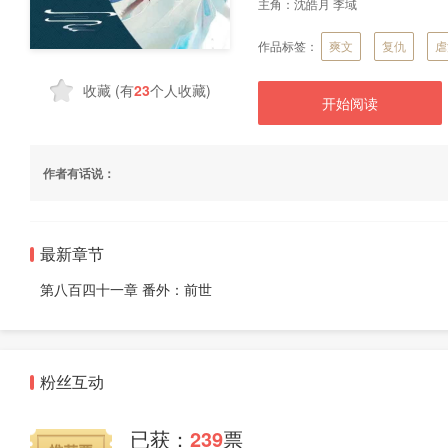
主角：
沈皓月 李域
作品标签：
爽文
复仇
虐
收藏
(有
23
个人收藏)
开始阅读
作者有话说：
最新章节
第八百四十一章 番外：前世
粉丝互动
已获：
239
票