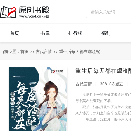
首页
书库
排行榜
福利
当前位置：
首页
>>
古代言情
>>
重生后每天都在虐渣配
重生后每天都在虐渣
古代言情
30816次点击
沈皓月上一辈子被亲爹逐出家门，
得个莫名被毒死的下场。
死后，沈皓月化作厉鬼留在沈府，
亲人惨死，才知生前自个也是被苏
一朝重生，沈皓月一要斗苏氏母女