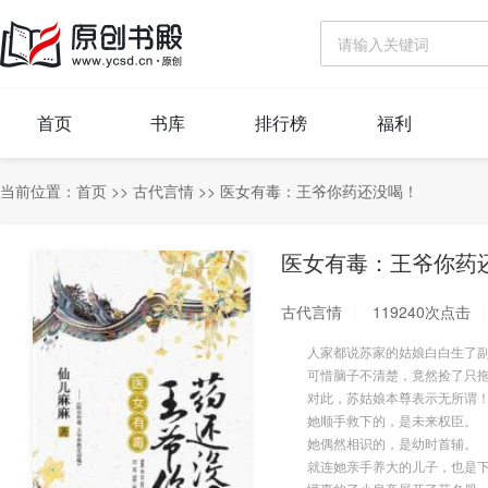
首页
书库
排行榜
福利
当前位置：
首页
>>
古代言情
>>
医女有毒：王爷你药还没喝！
医女有毒：王爷你药
古代言情
119240次点击
人家都说苏家的姑娘白白生了副
可惜脑子不清楚，竟然捡了只拖
对此，苏姑娘本尊表示无所谓！
她顺手救下的，是未来权臣。
她偶然相识的，是幼时首辅。
就连她亲手养大的儿子，也是下