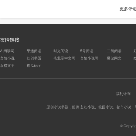
更多评论
友情链接
AI阅读网
果迷阅读
时光阅读
5号阅读
二筒阅读
言情小说
幻剑书盟
燕北堂中文网
言情小说网
爆侃网文
泰格文学
橙瓜码字
福利计划
原创小说书殿，提供 玄幻小说、校园小说、都市小说
© Copyri