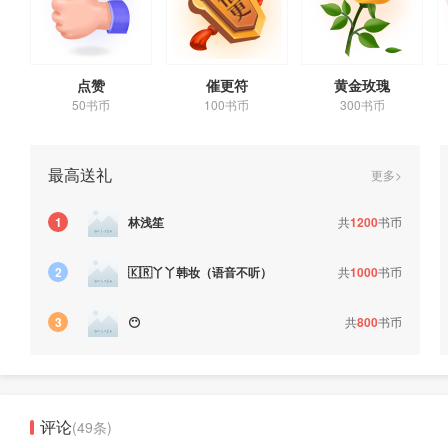
点赞
催更符
黄金玫瑰
50书币
100书币
300书币
最高送礼
更多>
林浅笙
共
1200
书币
1
🇰🇷丫丫韩妆（语音不听）
共
1000
书币
2
共
800
书币
3
😶
评论
(49条)