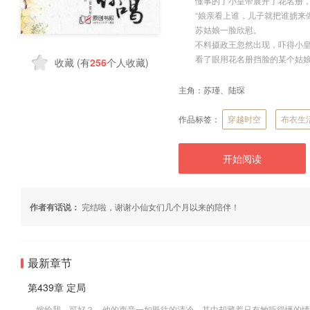
懂事的了小皇帝展开了花名册，
“娘亲看上谁，儿子就把谁掳来做
苏姑娘一脸欣慰。
不料摄政王忽然出现，吓得小皇帝
看了眼用花名册挡脸的某个姑娘，
收藏
(有
256
个人收藏)
主角：
苏瑾、陆琛
作品标签：
穿越时空
布衣生
开始阅读
作者有话说：
完结啦，谢谢小仙女们几个月以来的陪伴！
最新章节
第439章 定局
嫁给我，可好？ 他的声音一如既往的清冷，其中却藏着只有她听得懂的情