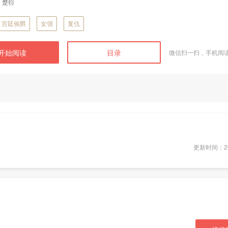
、楚衍
宫廷侯爵
女强
复仇
开始阅读
目录
微信扫一扫，手机阅
更新时间：202