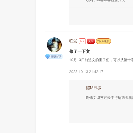
临鸾
lv.2
见习
2级评论员
修了一下文
10月13日前追文的宝子们，可以从第十
2023-10-13 21:42:17
媚MEI微
啊修文调整过怪不得这两天看