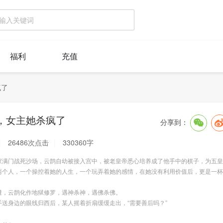
福利
充值
疯了
，女主她杀疯了
分享到：
26486次点击
330360字
门战死沙场，云鹊自幼被接入宫中，被老皇帝悉心培养成了他手中的棋子，为五皇
人，一个操控着她的人生，一个玩弄着她的感情，在她没有利用价值后，更是一杯
云鹊化作地狱修罗，遇神杀神，遇佛杀佛。
身边的眼线归西后，某人摇着折扇缓缓走出，“需要善后吗？”