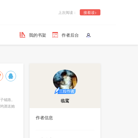
上次阅读：
接着读>
我的书架
作者后台
子铺路。
临鸾
鸩酒送她
作者信息