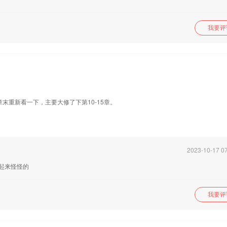
我要评
章末重新看一下，主要大修了下第10-15章。
2023-10-17 07
起来怪怪的
我要评