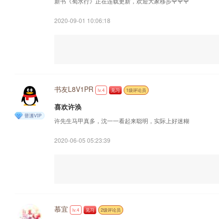
新书《蜀水行》正在连载更新，欢迎大家移步🌹🌹🌹
2020-09-01 10:06:18
书友L8V1PR
lv.4
见习
1级评论员
喜欢许涣
许先生马甲真多，沈一一看起来聪明，实际上好迷糊
2020-06-05 05:23:39
慕宜
lv.4
见习
2级评论员