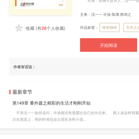
许涣：那俩可是男人，沈一一你
主角：
沈一一 许涣 陈璃 商询之
作品标签：
情有独钟
天作之
收藏
(有
26
个人收藏)
开始阅读
作者有话说：
最新章节
第149章 番外篇之精彩的生活才刚刚开始
不管沈一一如何追问，许涣都没有透露出自己的办法来。 两人就这样驾着
尔在国道上，有的时候也会出现在乡村小道...