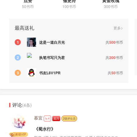
点赞
催更符
黄金玫瑰
50书币
100书币
300书币
最高送礼
更多>
这是一道白月光
共
500
书币
1
执笔书写只为君
共
200
书币
2
书友L8V1PR
共
50
书币
3
评论
(4条)
慕宜
lv.4
见习
2级评论员
《蜀水行》