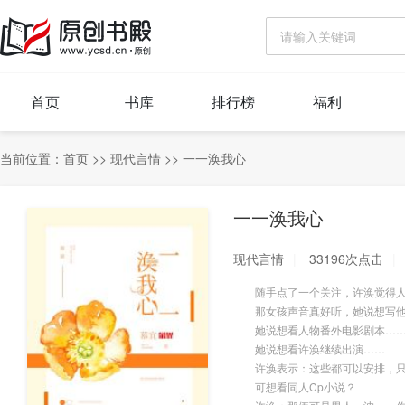
首页
书库
排行榜
福利
当前位置：
首页
>>
现代言情
>>
一一涣我心
一一涣我心
现代言情
33196次点击
随手点了一个关注，许涣觉得人
那女孩声音真好听，她说想写他
她说想看人物番外电影剧本…
她说想看许涣继续出演……
许涣表示：这些都可以安排，只
可想看同人Cp小说？