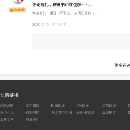
评论有礼，赠送书币红包啦～～...
评论有礼，赠送书币红包，从现在开始～～
2020-06-04 21:41:07
更多评论
友情链接
AI阅读网
果迷阅读
时光阅读
5号阅读
二筒阅读
言情小说
幻剑书盟
燕北堂中文网
言情小说网
爆侃网文
泰格文学
橙瓜码字