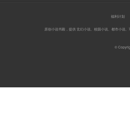
福利计划
原创小说书殿，提供 玄幻小说、校园小说、都市小说
© Copyri