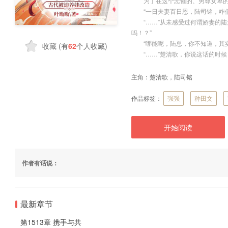
为了在这个悲催的、男尊女卑的封
“一日夫妻百日恩，陆司铭，咋们
“……”从未感受过何谓娇妻的陆
吗！？”
“哪能呢，陆总，你不知道，其实
收藏
(有
62
个人收藏)
“……”楚清歌，你说这话的时候
主角：
楚清歌，陆司铭
作品标签：
强强
种田文
开始阅读
作者有话说：
最新章节
第1513章 携手与共