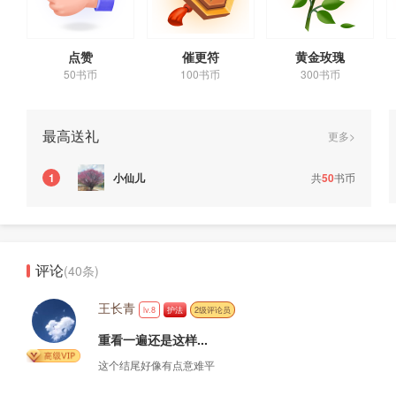
点赞
催更符
黄金玫瑰
50书币
100书币
300书币
最高送礼
更多>
小仙儿
共
50
书币
1
评论
(40条)
王长青
lv.8
护法
2级评论员
重看一遍还是这样...
这个结尾好像有点意难平