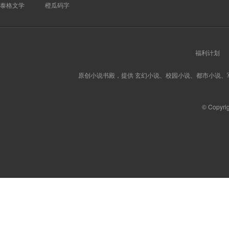
泰格文学
橙瓜码字
福利计划
原创小说书殿，提供 玄幻小说、校园小说、都市小说
© Copyri