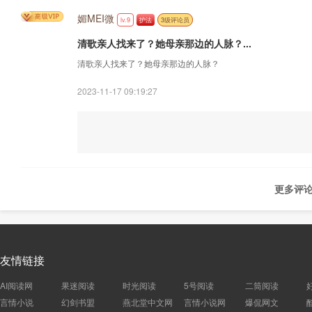
媚MEI微
lv.9
护法
3级评论员
清歌亲人找来了？她母亲那边的人脉？...
清歌亲人找来了？她母亲那边的人脉？
2023-11-17 09:19:27
更多评论
友情链接
AI阅读网
果迷阅读
时光阅读
5号阅读
二筒阅读
言情小说
幻剑书盟
燕北堂中文网
言情小说网
爆侃网文