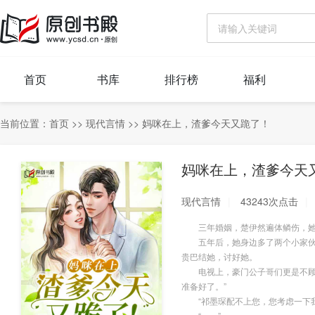
首页
书库
排行榜
福利
当前位置：
首页
>>
现代言情
>>
妈咪在上，渣爹今天又跪了！
妈咪在上，渣爹今天
现代言情
43243次点击
三年婚姻，楚伊然遍体鳞伤，她一
五年后，她身边多了两个小家伙，
贵巴结她，讨好她。
电视上，豪门公子哥们更是不顾颜
准备好了。”
“祁墨琛配不上您，您考虑一下我