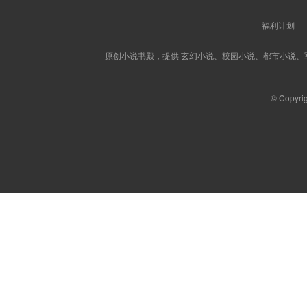
福利计划
原创小说书殿，提供 玄幻小说、校园小说、都市小说
© Copyri