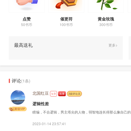
点赞
催更符
黄金玫瑰
50书币
100书币
300书币
最高送礼
更多>
评论
(1条)
北国红豆
lv.9
执事
2级评论员
逻辑性差
瞎编，不合逻辑，男主塔尖的人物，弱智地连长得那么像自己的
2023-01-14 23:57:41