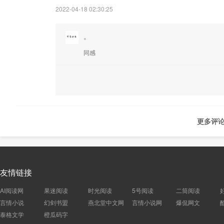
2022-04-18 02:30:25
。
同感
更多评论
友情链接
AI阅读网
果迷阅读
时光阅读
5号阅读
二筒阅读
言情小说
幻剑书盟
燕北堂中文网
言情小说网
爆侃网文
泰格文学
橙瓜码字