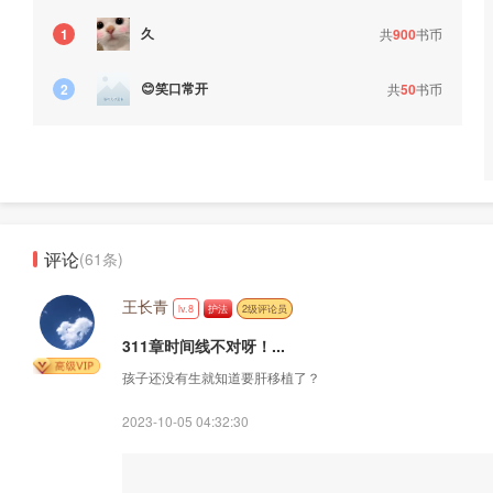
久
共
900
书币
1
😊笑口常开
共
50
书币
2
评论
(61条)
王长青
lv.8
护法
2级评论员
311章时间线不对呀！...
孩子还没有生就知道要肝移植了？
2023-10-05 04:32:30