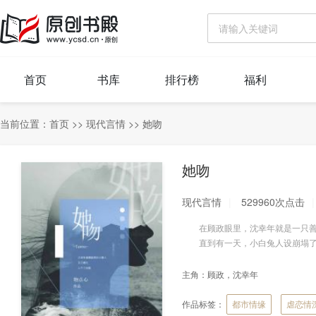
首页
书库
排行榜
福利
当前位置：
首页
>>
现代言情
>>
她吻
她吻
现代言情
529960次点击
在顾政眼里，沈幸年就是一只善
直到有一天，小白兔人设崩塌了
主角：
顾政，沈幸年
作品标签：
都市情缘
虐恋情