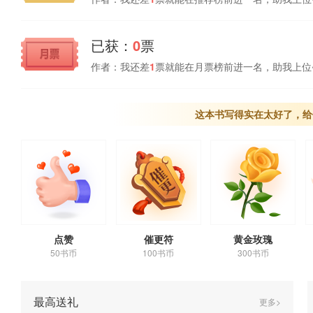
已获：
0
票
作者：我还差
1
票就能在月票榜前进一名，助我上位
这本书写得实在太好了，给
点赞
催更符
黄金玫瑰
50书币
100书币
300书币
最高送礼
更多>