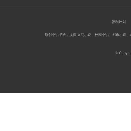
福利计划
原创小说书殿，提供 玄幻小说、校园小说、都市小说
© Copyri