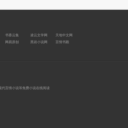
书香云集
凌云文学网
天地中文网
网易原创
黑岩小说网
言情书殿
现代言情小说等免费小说在线阅读