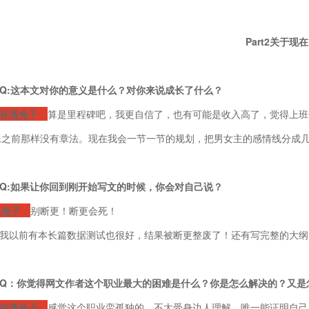
P
art
2
关于现在
Q:这本文对你的意义是什么？对你来说成长了什么？
在逃兔子
：
算是里程碑吧，我更自信了，也有可能是收入高了，觉得上班也
像之前那样没有章法。现在我会一节一节的规划，把男女主的感情线分成
Q:如果让你回到刚开始写文的时候，你会对自己说？
逃兔子
：
别断更！断更会死！
我以前有本长篇数据测试也很好，结果被断更整废了！还有写完整的大纲
Q：你觉得网文作者这个职业最大的困难是什么？你是怎么解决的？又是
在逃兔子
：
感觉这个职业蛮孤独的，不太受身边人理解，唯一能证明自己