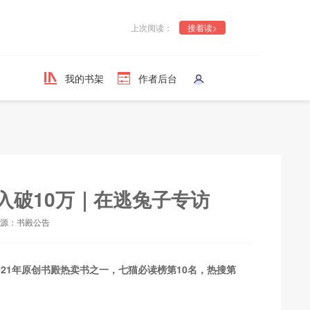
上次阅读：
接着读>
我的书架
作者后台
入破10万｜在逃兔子专访
6 来源：书殿公告
021年
原创书殿
热卖书之一，七猫必读榜第10名，热搜第