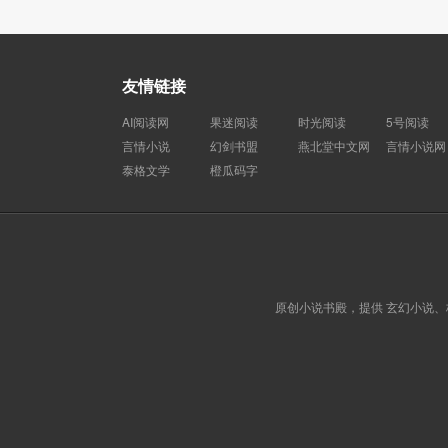
友情链接
AI阅读网
果迷阅读
时光阅读
5号阅读
言情小说
幻剑书盟
燕北堂中文网
言情小说网
泰格文学
橙瓜码字
原创小说书殿，提供 玄幻小说