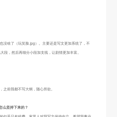
没啥了（玩笑脸.jpg）。主要还是写文更加系统了，不
几大段，然后再细分小段加支线，让剧情更加丰富。
，之前我都不写大纲，随心所欲。
怎么坚持下来的？
的似乎只有稿费，家里人对我写文保持中立，希望我事业