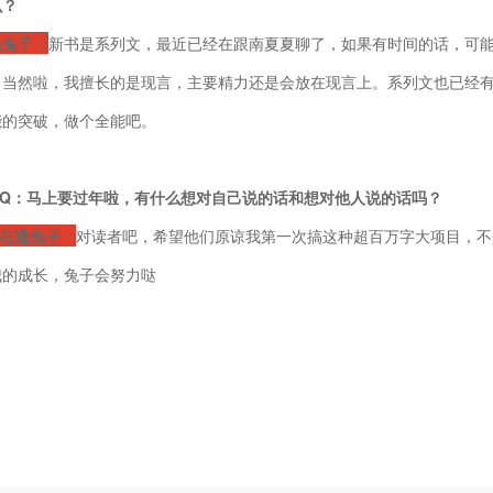
么？
逃兔子
：
新书是系列文，最近已经在跟南夏夏聊了，如果有时间的话，可
。当然啦，我擅长的是现言，主要精力还是会放在现言上。系列文也已经
能的突破，做个全能吧。
Q：马上要过年啦，有什么想对自己说的话和想对他人说的话吗？
在逃兔子
：
对读者吧，希望他们原谅我第一次搞这种超百万字大项目，不
我的成长，兔子会努力哒