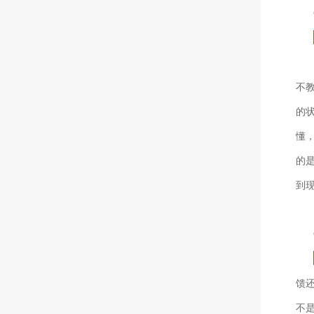
不
的
懂
的
到
馈
不