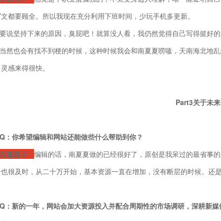
写文都要顾全。所以我现在充分利用下班时间，少玩手机多更新。
要说坚持下来的原因，臭屁吧！就算没人看，我仍然觉得自己写得挺好的
当然也会有找不到梗的时候，这种时候我会和南夏夏唠嗑，天南海北地乱
，灵感来得很快。
P
art
3
关于未来
Q：你希望编辑和网站还能做些什么帮助到你？
在逃兔子
：
编辑的话，南夏夏做的已经很好了，原创是我呆过的最省事的
洽也很及时，从二十万开始，基本资源一直在增加，没有断层的时候。还
Q：新的一年，网站会加大资源投入并配合周期性的市场调研，深耕新媒