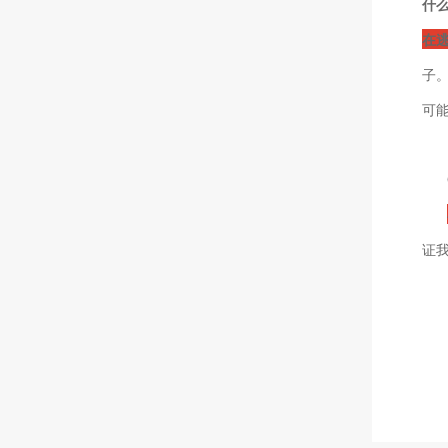
什
在
子
可
证