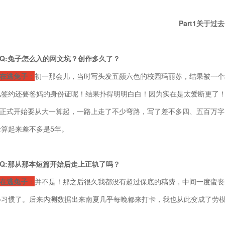
P
art
1
关于过去
Q:兔子怎么入的网文坑？创作多久了？
在逃兔子
：
初一那会儿，当时写头发五颜六色的校园玛丽苏，结果被一个
儿签约还要爸妈的身份证呢！结果扑得明明白白！因为实在是太爱断更了
正式开始要从大一算起，一路上走了不少弯路，写了差不多四、五百万字
经算起来差不多是5年。
Q:那从那本短篇开始后走上正轨了吗？
在逃兔子
：
并不是！那之后很久我都没有超过保底的稿费，中间一度蛮丧
扑习惯了。后来内测数据出来南夏几乎每晚都来打卡，我也从此变成了劳