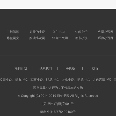
二筒阅读
好看的小说
公主书城
红阅文学
火星小说网
爆侃网文
酷读小说网
恒言中文网
都市小说
逐浪小说网
福利计划
|
联系我们
|
手机版
|
投诉
、校园小说、都市小说、军事小说、职场小说、游戏小说、灵异小说、古代言情小说、
观点属其个人行为，不代表本站立场
© Copyright (C) 2014-2019 原创书殿 All Rights Reserved
(总)网出证(浙)字001号
新出发浙批字第400460号