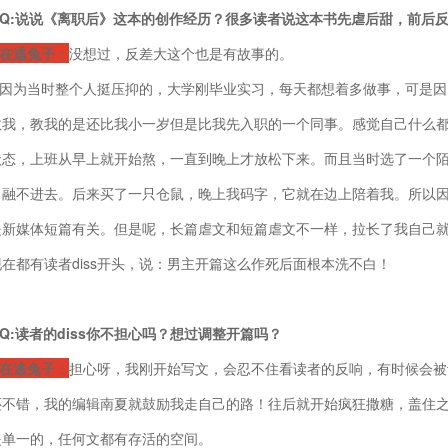
Q:说说《离职后》这本的创作经历？很多读者说这本书先虐后甜，前后
在逃兔子
：
没想过，反差大这个也是有故事的。
因为当时整个人挺压抑的，大学刚毕业实习，每天都想着多做事，可是因
教我，教我的是还比我小一岁但是比我先入职的一个同事。感觉自己什么都学
状态，上班从早上就开始熬，一直到晚上才放松下来。而且当时选了一个
，融不进去。后来买了一只仓鼠，晚上我码字，它就在边上陪着我。所以
是新媒体短篇有关。但是呢，长篇虐文和短篇虐文不一样，拉长了我自己
现在都有读者diss开头，说：男主开篇这么作死后面根本洗不白！
Q:读者的diss你不担心吗？想过调整开篇吗？
在逃兔子
：
担心呀，我刚开始写文，会忍不住看读者的反响，有时候会被
还不错，我的编辑南夏就鼓励我走自己的路！往后就开始疯狂撒糖，盖住
是单一的，任何文都有存活的空间。