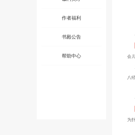
作者福利
书殿公告
帮助中心
会
八
为