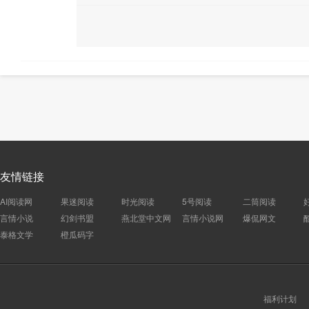
友情链接
AI阅读网
果迷阅读
时光阅读
5号阅读
二筒阅读
言情小说
幻剑书盟
燕北堂中文网
言情小说网
爆侃网文
泰格文学
橙瓜码字
福利计划