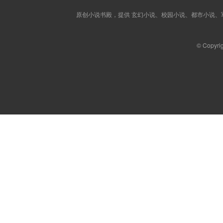
原创小说书殿，提供 玄幻小说、校园小说、都市小说
© Copyri