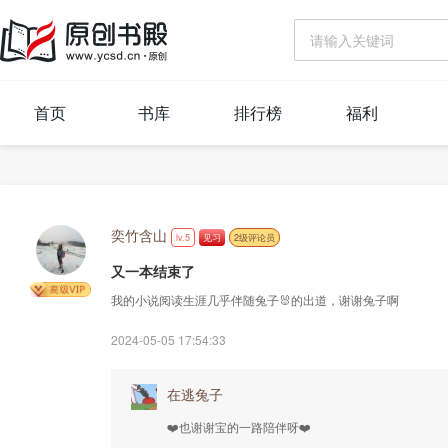
首页
书库
排行榜
福利
奕竹含山
lv.5
见习
2级评论员
又一本结束了
我的小说阅读生涯几乎伴随兔子🐰的出道，谢谢兔子啊
2024-05-05 17:54:33
在逃兔子
❤️也谢谢宝的一路陪伴呀❤️