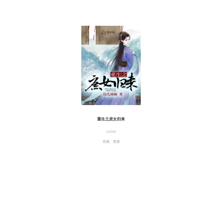
重生之庶女归来
10208
苏颜、楚晏