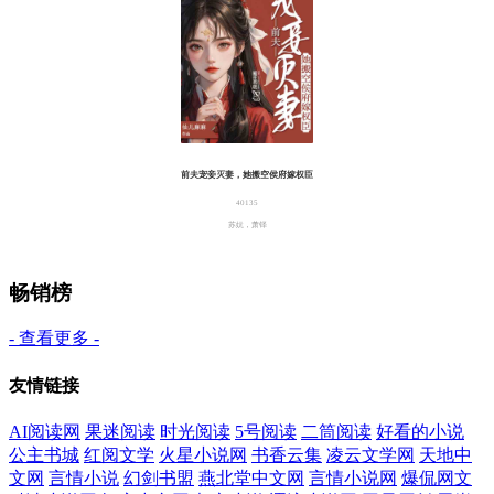
前夫宠妾灭妻，她搬空侯府嫁权臣
40135
苏妧，萧铎
畅销榜
- 查看更多 -
友情链接
AI阅读网
果迷阅读
时光阅读
5号阅读
二筒阅读
好看的小说
公主书城
红阅文学
火星小说网
书香云集
凌云文学网
天地中
文网
言情小说
幻剑书盟
燕北堂中文网
言情小说网
爆侃网文