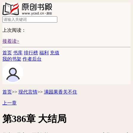
上次阅读：
接着读>
首页
书库
排行榜
福利
充值
我的书架
作者后台
首页
>>
现代言情
>>
满园果香关不住
上一章
第386章 大结局