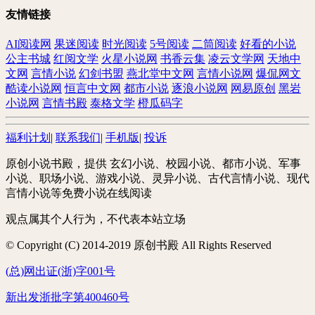
友情链接
AI阅读网
果迷阅读
时光阅读
5号阅读
二筒阅读
好看的小说
公主书城
红阅文学
火星小说网
书香云集
凌云文学网
天地中
文网
言情小说
幻剑书盟
燕北堂中文网
言情小说网
爆侃网文
酷读小说网
恒言中文网
都市小说
逐浪小说网
网易原创
黑岩
小说网
言情书殿
泰格文学
橙瓜码字
福利计划
|
联系我们
|
手机版
|
投诉
原创小说书殿，提供 玄幻小说、校园小说、都市小说、军事
小说、职场小说、游戏小说、灵异小说、古代言情小说、现代
言情小说等免费小说在线阅读
观点属其个人行为，不代表本站立场
© Copyright (C) 2014-2019 原创书殿 All Rights Reserved
(总)网出证(浙)字001号
新出发浙批字第400460号