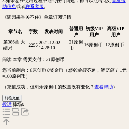
3.如果您在使用过程中遇到任何问题，都可以点击此处
查看帮
助信息
或者
联系客服
。
《满园果香关不住》
单章订阅详情
普通用
初级VIP
高级VIP
章节名
字数
发表时间
户
用户
用户
第386章 大
21原创
2021-12-02
16原创币
12原创币
2255
14:28:10
结局
币
阅读 本章 需要支付：
21
原创币
您当前剩余：
0
原创币
0
奖金币（
您的余额不足，请充值！
1元
=100原创币
）
（充值成功，但剩余原创币的数量没有变化？
查看帮助
）
前往充值
投诉
捧场
0