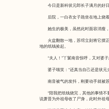
今日是新科状元郎长子满月的好日
后院，一白衣女子跪坐在地上烧着
她生的极美，虽然此时面容消瘦，
火盆翻散一地，苏绾立刻将它摆正，
地的纸钱捡起。
“夫人！”丫鬟南音惊呼，又对婆子怒
婆子嗤笑：“还真当自己还是状元夫
南音被气的发抖，刚要动手就被苏
“陪我把纸钱烧完，其他的事情不要
说萧晋为外祖母收了尸身，此时外祖母