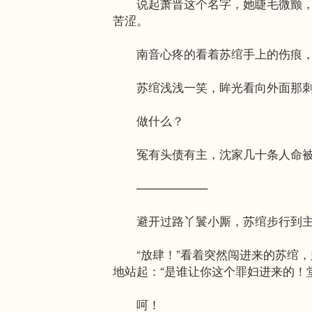
说起萧晋这个名字，她睫毛微颤，却
苦涩。
南音心疼的看着苏绾手上的伤痕，因
苏绾浅浅一笑，眸光看向外面那刺
做什么？
冤有头债有主，沈家几十条人命被
——————
避开过路丫鬟小厮，苏绾步行到主
“放肆！”看着突然闯进来的苏绾，
地站起：“是谁让你这个罪妇进来的！
呵！