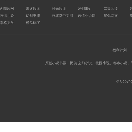
AI阅读网
果迷阅读
时光阅读
5号阅读
二筒阅读
言情小说
幻剑书盟
燕北堂中文网
言情小说网
爆侃网文
泰格文学
橙瓜码字
福利计划
原创小说书殿，提供 玄幻小说、校园小说、都市小说
© Copyri