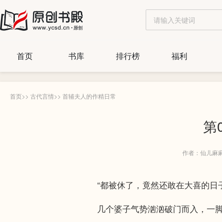
首页
书库
排行榜
福利
首页
>>
古代言情
>>
首辅夫人的作精日常
第
作者：仙儿麻
“都被休了，竟然还敢在大喜的日子
几个婆子气势汹汹破门而入，一脚