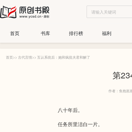
首页
书库
排行榜
福利
首页
>>
古代言情
>>
互认系统后：她和疯批夫君和解了
第2
作者：鱼抱崽
八十年后。
任务所里洁白一片。