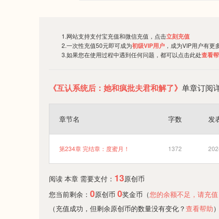
1.网站支持支付宝充值和微信充值，点击
立刻充值
2.一次性充值50元即可成为
初级VIP用户
，成为VIP用户有更
3.如果您在使用过程中遇到任何问题，都可以点击此处
查看帮
《互认系统后：她和疯批夫君和解了》
单章订阅
章节名
字数
发
第234章 完结章：度蜜月！
1372
202
13
阅读 本章 需要支付：
原创币
0
0
您当前剩余：
原创币
奖金币（
您的余额不足，请充值
（充值成功，但剩余原创币的数量没有变化？
查看帮助