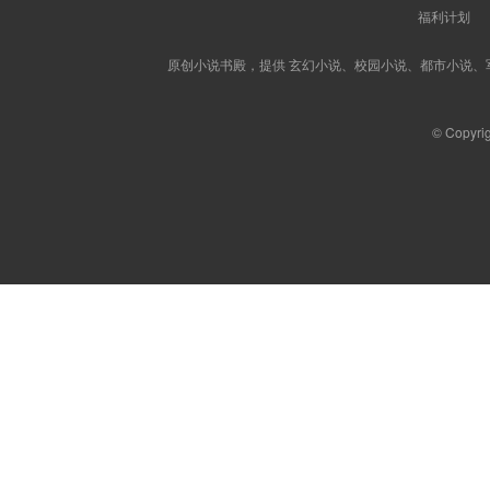
福利计划
原创小说书殿，提供 玄幻小说、校园小说、都市小说
© Copyri