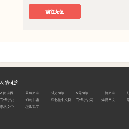
前往充值
友情链接
AI阅读网
果迷阅读
时光阅读
5号阅读
二筒阅读
言情小说
幻剑书盟
燕北堂中文网
言情小说网
爆侃网文
泰格文学
橙瓜码字