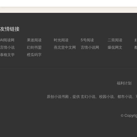
友情链接
AI阅读网
果迷阅读
时光阅读
5号阅读
二筒阅读
言情小说
幻剑书盟
燕北堂中文网
言情小说网
爆侃网文
泰格文学
橙瓜码字
福利计划
原创小说书殿，提供 玄幻小说、校园小说、都市小说
© Copyri