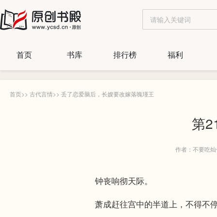
首页
书库
排行榜
福利
首页
>>
古代言情
>>
丢了恋爱脑后，长嫂要改嫁落魄瑾王
第2
作者：不要吃灿
钟丧响彻天际。
萧成赶往宫中的半道上，不得不停住