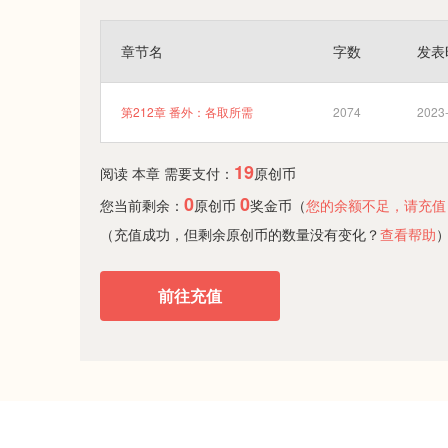
章节名
字数
发表
第212章 番外：各取所需
2074
2023-
19
阅读 本章 需要支付：
原创币
0
0
您当前剩余：
原创币
奖金币（
您的余额不足，请充值
（充值成功，但剩余原创币的数量没有变化？
查看帮助
前往充值