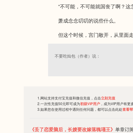
“不可能，不可能就国丧了啊？这怎
萧成念念叨叨的说些什么。
但这个时候，宫门敞开，从里面走出
不要吃灿包（作者）说：
1.网站支持支付宝充值和微信充值，点击
立刻充值
2.一次性充值50元即可成为
初级VIP用户
，成为VIP用户有更
3.如果您在使用过程中遇到任何问题，都可以点击此处
查看帮
《丢了恋爱脑后，长嫂要改嫁落魄瑾王》
单章订