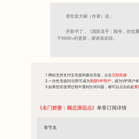
壹吃壹大碗（作者）说：
开新书了，《国医圣手：顾爷，你也
于5000+的更新，谢谢喜欢哒。
1.网站支持支付宝充值和微信充值，点击
立刻充值
2.一次性充值50元即可成为
初级VIP用户
，成为VIP用户
3.如果您在使用过程中遇到任何问题，都可以点击此处
查
《名门娇妻：顾总滚远点》
单章订阅详情
章节名