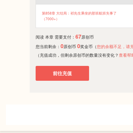
第858章 大结局：祁先生乘坐的那班航班失事了
（7000+）
67
阅读 本章 需要支付：
原创币
0
0
您当前剩余：
原创币
奖金币（
您的余额不足，请
（充值成功，但剩余原创币的数量没有变化？
查看帮
前往充值