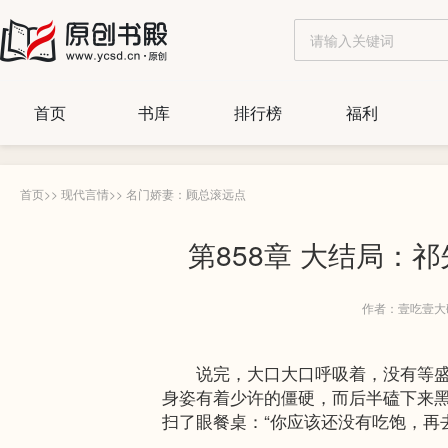
首页
书库
排行榜
福利
首页
>>
现代言情
>>
名门娇妻：顾总滚远点
第858章 大结局：
作者：壹吃壹大
说完，大口大口呼吸着，没有等盛怀
身姿有着少许的僵硬，而后半磕下来黑
扫了眼餐桌：“你应该还没有吃饱，再