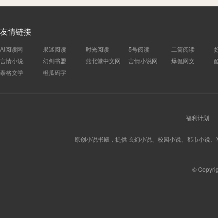
友情链接
AI阅读网
果迷阅读
时光阅读
5号阅读
二筒阅读
言情小说
幻剑书盟
燕北堂中文网
言情小说网
爆侃网文
泰格文学
橙瓜码字
福利计划
原创小说书殿，提供 玄幻小说、校园小说、都市小说
© Copyri