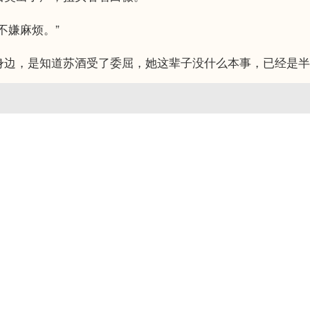
嫌麻烦。”
，是知道苏酒受了委屈，她这辈子没什么本事，已经是半截身
点击
立刻充值
用户
，成为VIP用户有更多优惠等着您。
，都可以点击此处
查看帮助信息
或者
联系客服
。
我马甲》
单章订阅详情