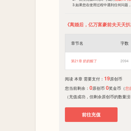
3.如果您在使用过程中遇到任何问题
《离婚后，亿万富豪前夫天天扒
章节名
字数
第21章 奶奶醒了
2094
19
阅读 本章 需要支付：
原创币
0
0
您当前剩余：
原创币
奖金币（
您
（充值成功，但剩余原创币的数量没
前往充值