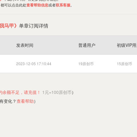
，都可以点击此处
查看帮助信息
或者
联系客服
。
我马甲》
单章订阅详情
发表时间
普通用户
初级VIP
2023-12-05 17:10:44
19原创币
15原创币
的余额不足，请充值！
1元=100原创币
）
有变化？
查看帮助
）