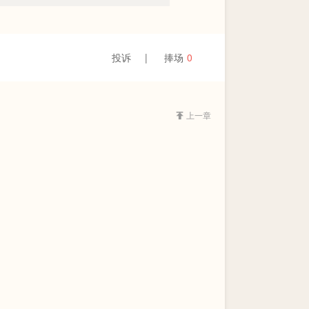
投诉
捧场
0
上一章