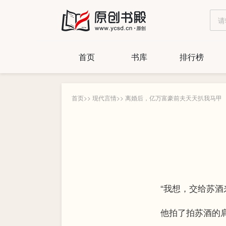
首页
书库
排行榜
首页
>>
现代言情
>>
离婚后，亿万富豪前夫天天扒我马甲
“我想，交给苏酒来
他拍了拍苏酒的肩