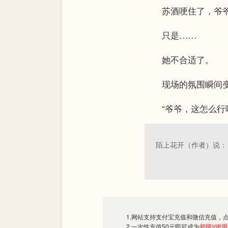
苏酒哽住了，爷爷
只是……
她不合适了。
现场的氛围瞬间变
“爷爷，这怎么行呢！
陌上花开（作者）说：
1.网站支持支付宝充值和微信充值，
2.一次性充值50元即可成为
初级VIP