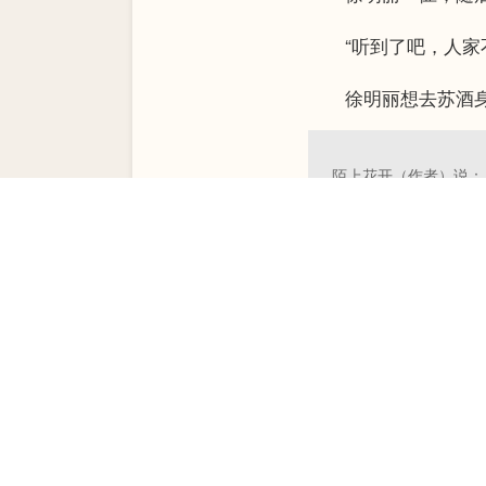
“听到了吧，人家不
徐明丽想去苏酒身边
陌上花开（作者）说：
1.网站支持支付宝充值和微信充值，
2.一次性充值50元即可成为
初级VIP
3.如果您在使用过程中遇到任何问题
《离婚后，亿万富豪前夫天天扒