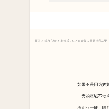
首页
>>
现代言情
>>
离婚后，亿万富豪前夫天天扒我马甲
如果不是因为奶奶握
一旁的霍域不动声
徐明丽一怔，随后