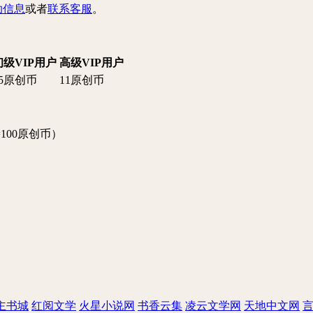
助信息
或者
联系客服
。
初级VIP用户
高级VIP用户
15原创币
11原创币
=100原创币
）
主书城
红阅文学
火星小说网
书香云集
凌云文学网
天地中文网