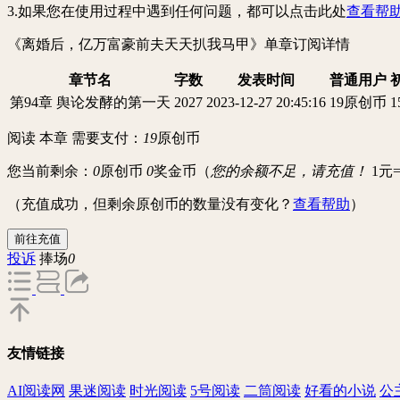
3.如果您在使用过程中遇到任何问题，都可以点击此处
查看帮
《离婚后，亿万富豪前夫天天扒我马甲》
单章订阅详情
章节名
字数
发表时间
普通用户
第94章 舆论发酵的第一天
2027
2023-12-27 20:45:16
19原创币
阅读 本章 需要支付：
19
原创币
您当前剩余：
0
原创币
0
奖金币（
您的余额不足，请充值！
1元
（充值成功，但剩余原创币的数量没有变化？
查看帮助
）
前往充值
投诉
捧场
0
友情链接
AI阅读网
果迷阅读
时光阅读
5号阅读
二筒阅读
好看的小说
公