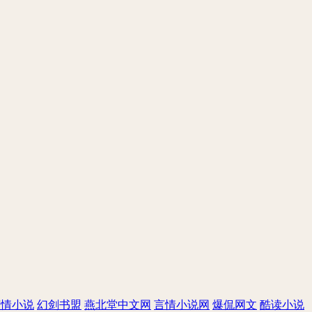
言情小说
幻剑书盟
燕北堂中文网
言情小说网
爆侃网文
酷读小说