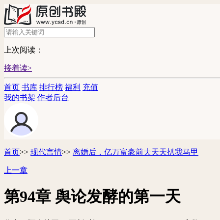
上次阅读：
接着读>
首页
书库
排行榜
福利
充值
我的书架
作者后台
首页
>>
现代言情
>>
离婚后，亿万富豪前夫天天扒我马甲
上一章
第94章 舆论发酵的第一天