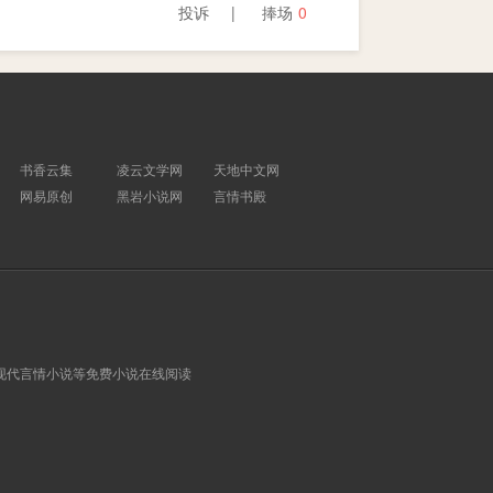
投诉
捧场
0
书香云集
凌云文学网
天地中文网
网易原创
黑岩小说网
言情书殿
现代言情小说等免费小说在线阅读