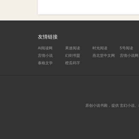
友情链接
AI阅读网
果迷阅读
时光阅读
5号阅读
言情小说
幻剑书盟
燕北堂中文网
言情小说网
泰格文学
橙瓜码字
原创小说书殿，提供 玄幻小说