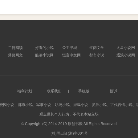
二筒阅读
好看的小说
公主书城
红阅文学
火星小说网
爆侃网文
酷读小说网
恒言中文网
都市小说
逐浪小说网
福利计划
|
联系我们
|
手机版
|
投诉
、校园小说、都市小说、军事小说、职场小说、游戏小说、灵异小说、古代言情小说、
观点属其个人行为，不代表本站立场
© Copyright (C) 2014-2019 原创书殿 All Rights Reserved
(总)网出证(浙)字001号