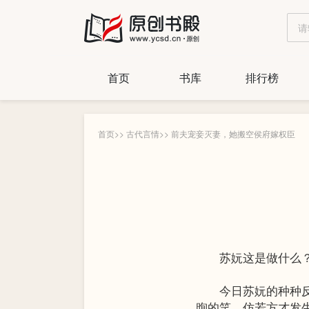
首页
书库
排行榜
首页
>>
古代言情
>>
前夫宠妾灭妻，她搬空侯府嫁权臣
苏妧这是做什么？
今日苏妧的种种反应
煦的笑，仿若方才发