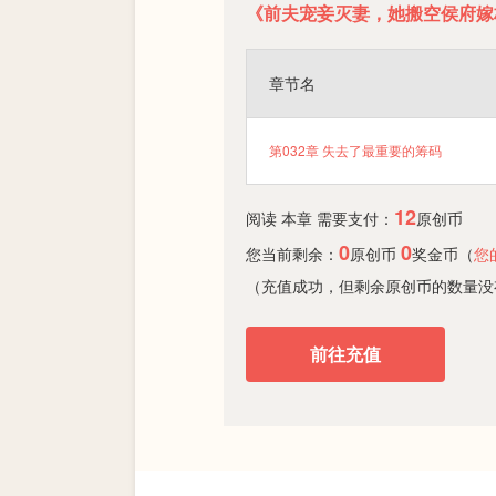
《前夫宠妾灭妻，她搬空侯府嫁
章节名
第032章 失去了最重要的筹码
12
阅读 本章 需要支付：
原创币
0
0
您当前剩余：
原创币
奖金币（
您
（充值成功，但剩余原创币的数量没
前往充值