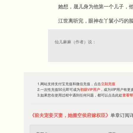
她想，晟儿身为他第一个儿子，他待
江世离听完，眼神在丫鬟小巧的脸蛋上
仙儿麻麻（作者）说：
1.网站支持支付宝充值和微信充值，点击
立刻充值
2.一次性充值50元即可成为
初级VIP用户
，成为VIP用户有更
3.如果您在使用过程中遇到任何问题，都可以点击此处
查看帮
《前夫宠妾灭妻，她搬空侯府嫁权臣》
单章订阅