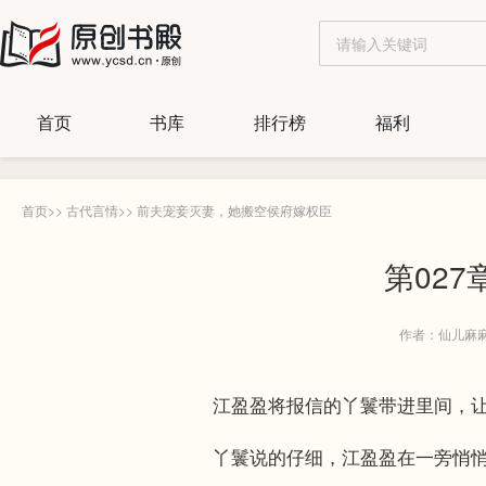
首页
书库
排行榜
福利
首页
>>
古代言情
>>
前夫宠妾灭妻，她搬空侯府嫁权臣
第02
作者：仙儿麻
江盈盈将报信的丫鬟带进里间，让
丫鬟说的仔细，江盈盈在一旁悄悄