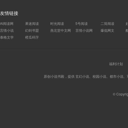
友情链接
AI阅读网
果迷阅读
时光阅读
5号阅读
二筒阅读
言情小说
幻剑书盟
燕北堂中文网
言情小说网
爆侃网文
泰格文学
橙瓜码字
福利计划
原创小说书殿，提供 玄幻小说、校园小说、都市小说
© Copyri