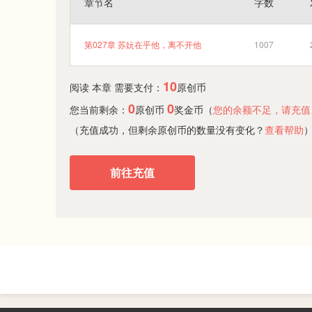
章节名
字数
第027章 苏妧在乎他，离不开他
1007
10
阅读 本章 需要支付：
原创币
0
0
您当前剩余：
原创币
奖金币（
您的余额不足，请充值
（充值成功，但剩余原创币的数量没有变化？
查看帮助
前往充值