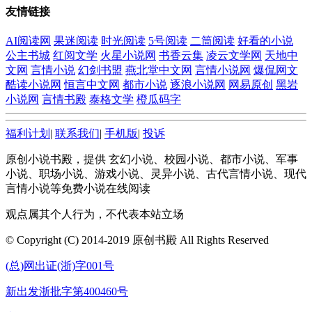
友情链接
AI阅读网
果迷阅读
时光阅读
5号阅读
二筒阅读
好看的小说
公主书城
红阅文学
火星小说网
书香云集
凌云文学网
天地中
文网
言情小说
幻剑书盟
燕北堂中文网
言情小说网
爆侃网文
酷读小说网
恒言中文网
都市小说
逐浪小说网
网易原创
黑岩
小说网
言情书殿
泰格文学
橙瓜码字
福利计划
|
联系我们
|
手机版
|
投诉
原创小说书殿，提供 玄幻小说、校园小说、都市小说、军事
小说、职场小说、游戏小说、灵异小说、古代言情小说、现代
言情小说等免费小说在线阅读
观点属其个人行为，不代表本站立场
© Copyright (C) 2014-2019 原创书殿 All Rights Reserved
(总)网出证(浙)字001号
新出发浙批字第400460号