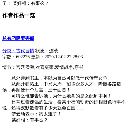
了！ 某奸相：有事么？
作者作品一览
总有刁民要害朕
分类：古代言情
状态：连载
字数：602276
更新：2020-12-02 22:28:03
情节：宫廷侯爵,欢喜冤家,爱情战争,穿书
意外穿到书里，本以为自己可以做一代传奇女帝。
从此开疆拓土，中兴大周，招揽众多人才，降服各路诸
侯，再顺便开个后宫，三千面首！
可特么谁能告诉她，为什么她拿的是女配剧本啊！
日常过着傀儡的生活，看某个权倾朝野的奸相眼色行事不
说，还得默默数着有多少天就会亡国……
楚云颂表示：我太难了！
某奸相：有事么？