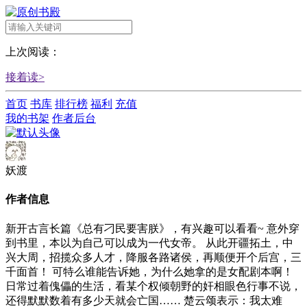
上次阅读：
接着读>
首页
书库
排行榜
福利
充值
我的书架
作者后台
妖渡
作者信息
新开古言长篇《总有刁民要害朕》，有兴趣可以看看~ 意外穿
到书里，本以为自己可以成为一代女帝。 从此开疆拓土，中
兴大周，招揽众多人才，降服各路诸侯，再顺便开个后宫，三
千面首！ 可特么谁能告诉她，为什么她拿的是女配剧本啊！
日常过着傀儡的生活，看某个权倾朝野的奸相眼色行事不说，
还得默默数着有多少天就会亡国…… 楚云颂表示：我太难