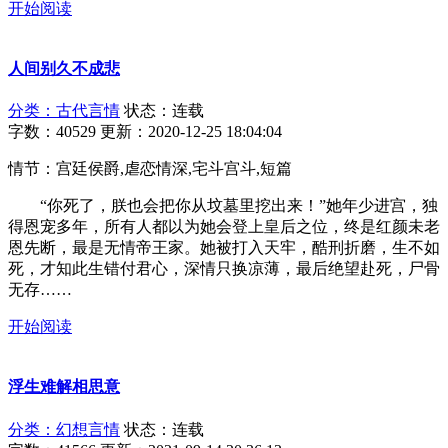
开始阅读
人间别久不成悲
分类：古代言情
状态：连载
字数：40529
更新：2020-12-25 18:04:04
情节：宫廷侯爵,虐恋情深,宅斗宫斗,短篇
“你死了，朕也会把你从坟墓里挖出来！”她年少进宫，独
得恩宠多年，所有人都以为她会登上皇后之位，终是红颜未老
恩先断，最是无情帝王家。她被打入天牢，酷刑折磨，生不如
死，才知此生错付君心，深情只换凉薄，最后绝望赴死，尸骨
无存……
开始阅读
浮生难解相思意
分类：幻想言情
状态：连载