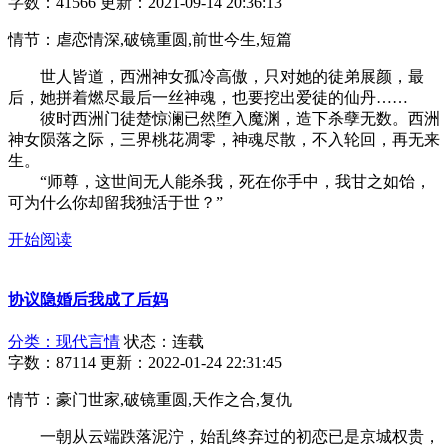
字数：41566
更新：2021-09-14 20:36:13
情节：虐恋情深,破镜重圆,前世今生,短篇
世人皆道，西洲神女孤冷高傲，只对她的徒弟展颜，最
后，她拼着燃尽最后一丝神魂，也要挖出爱徒的仙丹……
彼时西洲门徒楚惊澜已然堕入魔渊，造下杀孽无数。西洲
神女陨落之际，三界桃花凋零，神魂尽散，不入轮回，再无来
生。
“师尊，这世间无人能杀我，死在你手中，我甘之如饴，
可为什么你却留我独活于世？”
开始阅读
协议隐婚后我成了后妈
分类：现代言情
状态：连载
字数：87114
更新：2022-01-24 22:31:45
情节：豪门世家,破镜重圆,天作之合,复仇
一朝从云端跌落泥泞，始乱终弃过的初恋已是京城权贵，