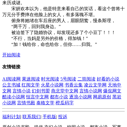
来历成谜。
宋妍欢本以为，他是特意来看自己的笑话，看这个曾将十
万元分手费摔在他脸上的女人，有多落魄不堪。
俯身将她堵在车后座的男人，眉眼阴鸷，慢条斯理，
“两千万，回到我身边。”
被迫签下了隐婚协议，却发现还多了个小豆丁！！！
“不行，当妈是另外的价格，得加钱！”
“加！钱给你，命也给你，但你……归我。”
开始阅读
友情链接
AI阅读网
果迷阅读
时光阅读
5号阅读
二筒阅读
好看的小说
公主书城
红阅文学
火星小说网
书香云集
凌云文学网
天地中
文网
言情小说
幻剑书盟
燕北堂中文网
言情小说网
爆侃网文
酷读小说网
恒言中文网
都市小说
逐浪小说网
网易原创
黑岩
小说网
言情书殿
泰格文学
橙瓜码字
福利计划
|
联系我们
|
手机版
|
投诉